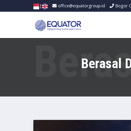
|
office@equatorgroup.id
Bogor O
Berasal 