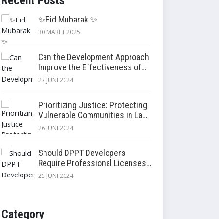
Recent Posts
✨Eid Mubarak ✨
30 MARET 2025
Can the Development Approach
Improve the Effectiveness of
Settlement Compensation and
27 JUNI 2024
Relocation?
Prioritizing Justice: Protecting
Vulnerable Communities in Land
Acquisition
26 JUNI 2024
Should DPPT Developers
Require Professional Licenses?
Enhancing Land Procurement
25 JUNI 2024
Planning Document (DPPT)
Quality
Category